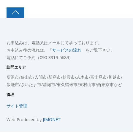
お申込みは、電話又はメールにて承っております。
お申込み後の流れは、「
サービスの流れ
」をご覧下さい。
電話にてご予約（090-3319-5689）
訪問エリア
所沢市/狭山市/入間市/新座市/朝霞市/志木市/富士見市/川越市/
飯能市/さいたま市/清瀬市/東久留米市/東村山市/西東京市など
管理
サイト管理
Web Produced by
JIMONET