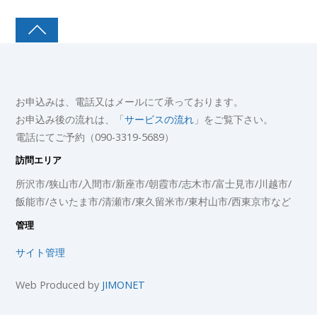
お申込みは、電話又はメールにて承っております。
お申込み後の流れは、「
サービスの流れ
」をご覧下さい。
電話にてご予約（090-3319-5689）
訪問エリア
所沢市/狭山市/入間市/新座市/朝霞市/志木市/富士見市/川越市/
飯能市/さいたま市/清瀬市/東久留米市/東村山市/西東京市など
管理
サイト管理
Web Produced by
JIMONET