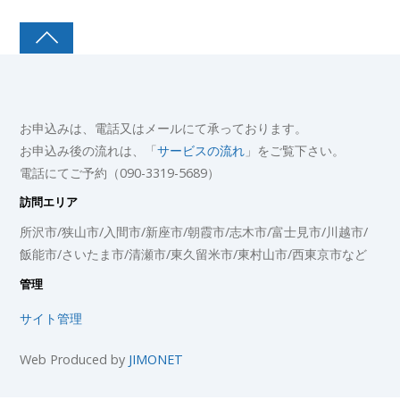
お申込みは、電話又はメールにて承っております。
お申込み後の流れは、「
サービスの流れ
」をご覧下さい。
電話にてご予約（090-3319-5689）
訪問エリア
所沢市/狭山市/入間市/新座市/朝霞市/志木市/富士見市/川越市/
飯能市/さいたま市/清瀬市/東久留米市/東村山市/西東京市など
管理
サイト管理
Web Produced by
JIMONET