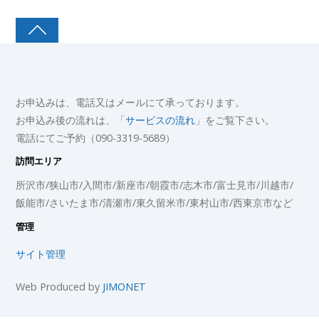
お申込みは、電話又はメールにて承っております。
お申込み後の流れは、「
サービスの流れ
」をご覧下さい。
電話にてご予約（090-3319-5689）
訪問エリア
所沢市/狭山市/入間市/新座市/朝霞市/志木市/富士見市/川越市/
飯能市/さいたま市/清瀬市/東久留米市/東村山市/西東京市など
管理
サイト管理
Web Produced by
JIMONET