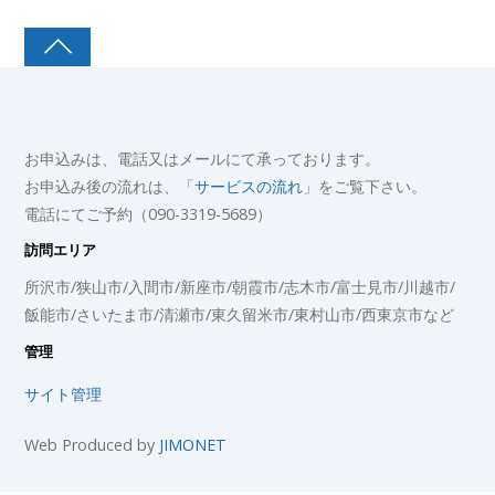
お申込みは、電話又はメールにて承っております。
お申込み後の流れは、「
サービスの流れ
」をご覧下さい。
電話にてご予約（090-3319-5689）
訪問エリア
所沢市/狭山市/入間市/新座市/朝霞市/志木市/富士見市/川越市/
飯能市/さいたま市/清瀬市/東久留米市/東村山市/西東京市など
管理
サイト管理
Web Produced by
JIMONET