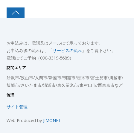
お申込みは、電話又はメールにて承っております。
お申込み後の流れは、「
サービスの流れ
」をご覧下さい。
電話にてご予約（090-3319-5689）
訪問エリア
所沢市/狭山市/入間市/新座市/朝霞市/志木市/富士見市/川越市/
飯能市/さいたま市/清瀬市/東久留米市/東村山市/西東京市など
管理
サイト管理
Web Produced by
JIMONET