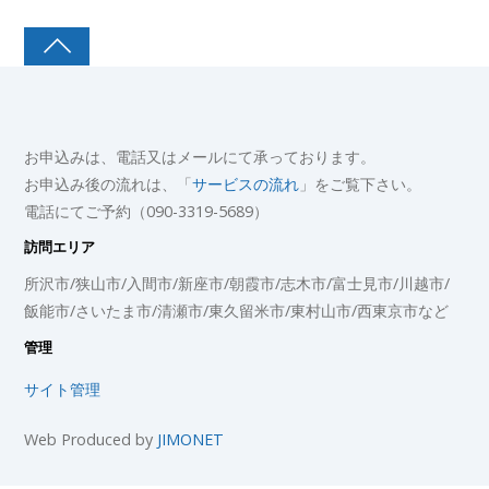
お申込みは、電話又はメールにて承っております。
お申込み後の流れは、「
サービスの流れ
」をご覧下さい。
電話にてご予約（090-3319-5689）
訪問エリア
所沢市/狭山市/入間市/新座市/朝霞市/志木市/富士見市/川越市/
飯能市/さいたま市/清瀬市/東久留米市/東村山市/西東京市など
管理
サイト管理
Web Produced by
JIMONET